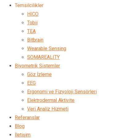
Temsilcilikler
HICO
Tobii
TEA
Bitbrain
Wearable Sensing
SOMAREALITY
Biyometrik Sistemler
Göz İzleme
EEG
Ergonomi ve Fizyoloji Sensörleri
Elektrodermal Aktivite
Veri Analiz Hizmeti
Referanslar
Blog
İletişim