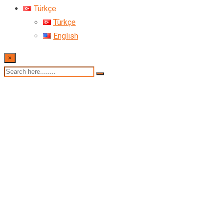
Türkçe
Türkçe
English
×
S1000D nedir?